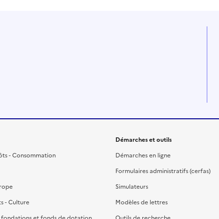
Démarches et outils
ôts - Consommation
Démarches en ligne
Formulaires administratifs (cerfas)
urope
Simulateurs
ts - Culture
Modèles de lettres
, fondations et fonds de dotation
Outils de recherche