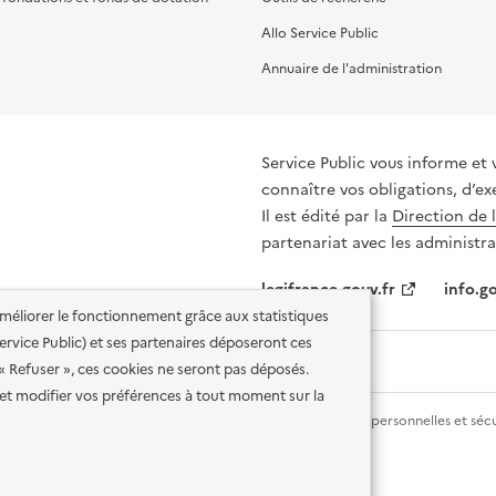
Allo Service Public
Annuaire de l'administration
Service Public vous informe et 
connaître vos obligations, d’ex
Il est édité par la
Direction de 
partenariat avec les administra
legifrance.gouv.fr
info.go
'améliorer le fonctionnement grâce aux statistiques
 Service Public) et ses partenaires déposeront ces
 « Refuser », ces cookies ne seront pas déposés.
et modifier vos préférences à tout moment sur la
lité des services en ligne
Mentions légales
Données personnelles et sécu
ence etalab-2.0