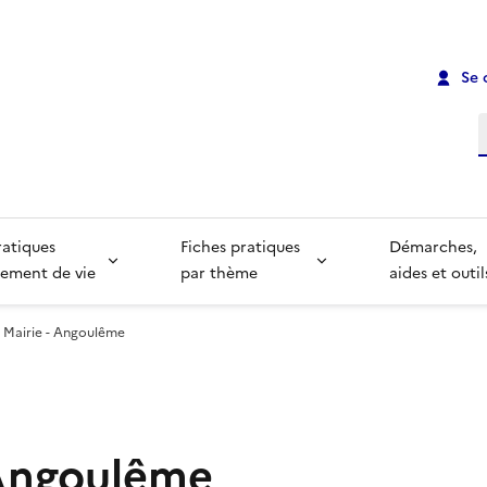
Se 
R
ratiques
Fiches pratiques
Démarches,
ement de vie
par thème
aides et outil
Mairie - Angoulême
 Angoulême