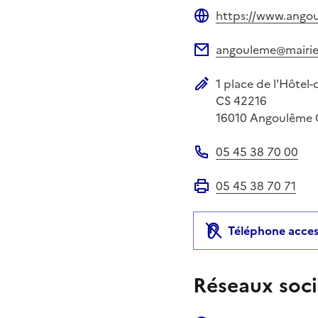
https://www.angou
Site web
angouleme@mairie
Adresse électronique
1 place de l'Hôtel-d
Adresse postale
CS 42216
16010
Angoulême 
05 45 38 70 00
Téléphone
05 45 38 70 71
Fax
Téléphone acces
Réseaux soci