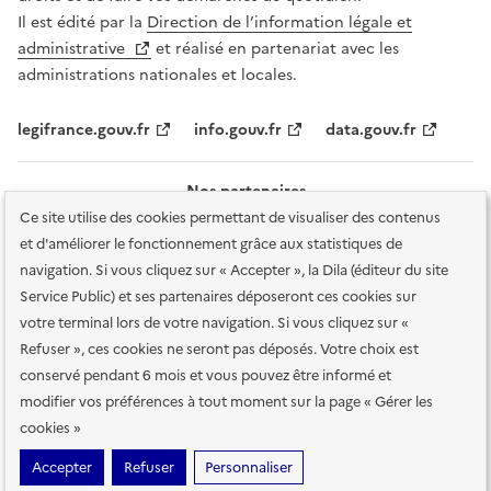
Il est édité par la
Direction de l’information légale et
administrative
et réalisé en partenariat avec les
administrations nationales et locales.
legifrance.gouv.fr
info.gouv.fr
data.gouv.fr
Nos partenaires
Ce site utilise des cookies permettant de visualiser des contenus
et d'améliorer le fonctionnement grâce aux statistiques de
navigation. Si vous cliquez sur « Accepter », la Dila (éditeur du site
Service Public) et ses partenaires déposeront ces cookies sur
votre terminal lors de votre navigation. Si vous cliquez sur «
Plan du site
Accessibilité : totalement conforme
Accessibilité des
Refuser », ces cookies ne seront pas déposés. Votre choix est
services en ligne
Mentions légales
Données personnelles et sécurité
conservé pendant 6 mois et vous pouvez être informé et
modifier vos préférences à tout moment sur la page « Gérer les
Conditions générales d'utilisation
Gestion des cookies
cookies »
Sauf mention contraire, tous les contenus de ce site sont sous
licence
Accepter
Refuser
Personnaliser
etalab-2.0