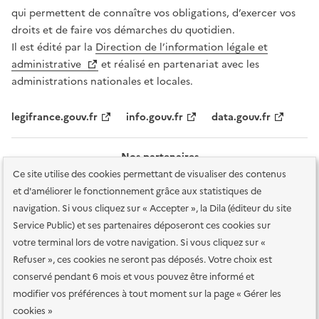
qui permettent de connaître vos obligations, d’exercer vos
droits et de faire vos démarches du quotidien.
Il est édité par la
Direction de l’information légale et
administrative
et réalisé en partenariat avec les
administrations nationales et locales.
legifrance.gouv.fr
info.gouv.fr
data.gouv.fr
Nos partenaires
Ce site utilise des cookies permettant de visualiser des contenus
et d'améliorer le fonctionnement grâce aux statistiques de
navigation. Si vous cliquez sur « Accepter », la Dila (éditeur du site
Service Public) et ses partenaires déposeront ces cookies sur
votre terminal lors de votre navigation. Si vous cliquez sur «
Plan du site
Accessibilité : totalement conforme
Accessibilité des
Refuser », ces cookies ne seront pas déposés. Votre choix est
services en ligne
Mentions légales
Données personnelles et sécurité
conservé pendant 6 mois et vous pouvez être informé et
modifier vos préférences à tout moment sur la page « Gérer les
Conditions générales d'utilisation
Gestion des cookies
cookies »