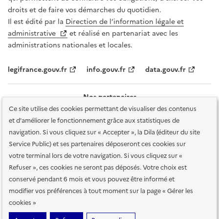
droits et de faire vos démarches du quotidien.
Il est édité par la
Direction de l’information légale et
administrative
et réalisé en partenariat avec les
administrations nationales et locales.
legifrance.gouv.fr
info.gouv.fr
data.gouv.fr
Nos partenaires
Ce site utilise des cookies permettant de visualiser des contenus
et d'améliorer le fonctionnement grâce aux statistiques de
navigation. Si vous cliquez sur « Accepter », la Dila (éditeur du site
Service Public) et ses partenaires déposeront ces cookies sur
votre terminal lors de votre navigation. Si vous cliquez sur «
Plan du site
Accessibilité : totalement conforme
Accessibilité des
Refuser », ces cookies ne seront pas déposés. Votre choix est
services en ligne
Mentions légales
Données personnelles et sécurité
conservé pendant 6 mois et vous pouvez être informé et
modifier vos préférences à tout moment sur la page « Gérer les
Conditions générales d'utilisation
Gestion des cookies
cookies »
Sauf mention contraire, tous les contenus de ce site sont sous
licence