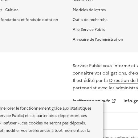
ts - Culture
Modèles de lettres
, fondations et fonds de dotation
Outils de recherche
Allo Service Public
Annuaire de l'administration
Service Public vous informe et 
connaître vos obligations, d’ex
Il est édité par la
Direction de 
partenariat avec les administra
legifrance.gouv.fr
info.go
'améliorer le fonctionnement grâce aux statistiques
 Service Public) et ses partenaires déposeront ces
 « Refuser », ces cookies ne seront pas déposés.
et modifier vos préférences à tout moment sur la
lité des services en ligne
Mentions légales
Données personnelles et sécu