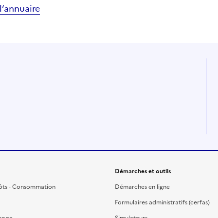
’annuaire
Démarches et outils
ôts - Consommation
Démarches en ligne
Formulaires administratifs (cerfas)
urope
Simulateurs