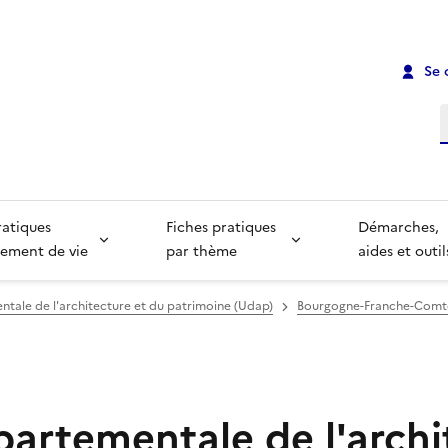
Se 
R
ratiques
Fiches pratiques
Démarches,
ement de vie
par thème
aides et outil
tale de l'architecture et du patrimoine (Udap)
Bourgogne-Franche-Comt
partementale de l'archi