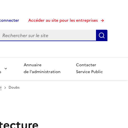
connecter
Accéder au site pour les entreprises
echerche
Recherche
Annuaire
Contacter
s
de l’administration
Service Public
é
Doubs
tecture