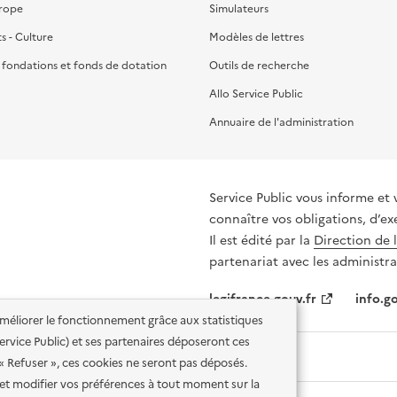
urope
Simulateurs
ts - Culture
Modèles de lettres
, fondations et fonds de dotation
Outils de recherche
Allo Service Public
Annuaire de l'administration
Service Public vous informe et 
connaître vos obligations, d’ex
Il est édité par la
Direction de 
partenariat avec les administra
legifrance.gouv.fr
info.go
'améliorer le fonctionnement grâce aux statistiques
 Service Public) et ses partenaires déposeront ces
 « Refuser », ces cookies ne seront pas déposés.
et modifier vos préférences à tout moment sur la