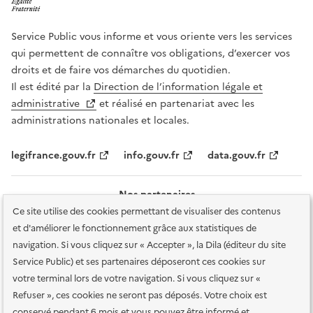
Service Public vous informe et vous oriente vers les services
qui permettent de connaître vos obligations, d’exercer vos
droits et de faire vos démarches du quotidien.
Il est édité par la
Direction de l’information légale et
administrative
et réalisé en partenariat avec les
administrations nationales et locales.
legifrance.gouv.fr
info.gouv.fr
data.gouv.fr
Nos partenaires
Ce site utilise des cookies permettant de visualiser des contenus
et d'améliorer le fonctionnement grâce aux statistiques de
navigation. Si vous cliquez sur « Accepter », la Dila (éditeur du site
Service Public) et ses partenaires déposeront ces cookies sur
votre terminal lors de votre navigation. Si vous cliquez sur «
Plan du site
Accessibilité : totalement conforme
Accessibilité des
Refuser », ces cookies ne seront pas déposés. Votre choix est
services en ligne
Mentions légales
Données personnelles et sécurité
conservé pendant 6 mois et vous pouvez être informé et