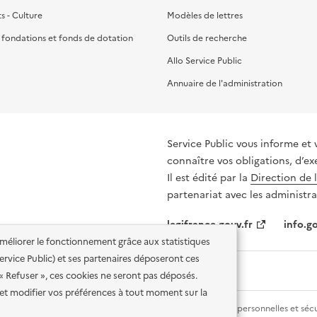
ts - Culture
Modèles de lettres
, fondations et fonds de dotation
Outils de recherche
Allo Service Public
Annuaire de l'administration
Service Public vous informe et 
connaître vos obligations, d’ex
Il est édité par la
Direction de 
partenariat avec les administra
legifrance.gouv.fr
info.go
'améliorer le fonctionnement grâce aux statistiques
 Service Public) et ses partenaires déposeront ces
 « Refuser », ces cookies ne seront pas déposés.
et modifier vos préférences à tout moment sur la
lité des services en ligne
Mentions légales
Données personnelles et sécu