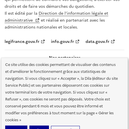
droits et de faire vos démarches du quotidien.
Il est édité par la
Direction de l’information légale et
administrative
et réalisé en partenariat avec les
administrations nationales et locales.
legifrance.gouv.fr
info.gouv.fr
data.gouv.fr
Nos partenaires
Ce site utilise des cookies permettant de visualiser des contenus
et d'améliorer le fonctionnement grâce aux statistiques de
navigation. Si vous cliquez sur « Accepter », la Dila (éditeur du site
Service Public) et ses partenaires déposeront ces cookies sur
votre terminal lors de votre navigation. Si vous cliquez sur «
Plan du site
Accessibilité : totalement conforme
Accessibilité des
Refuser », ces cookies ne seront pas déposés. Votre choix est
services en ligne
Mentions légales
Données personnelles et sécurité
conservé pendant 6 mois et vous pouvez être informé et
modifier vos préférences à tout moment sur la page « Gérer les
Conditions générales d'utilisation
Gestion des cookies
cookies »
Sauf mention contraire, tous les contenus de ce site sont sous
licence