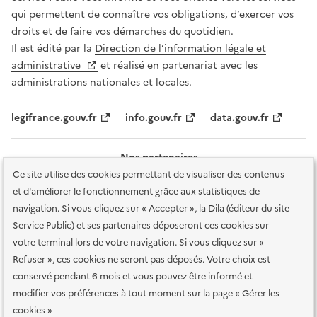
qui permettent de connaître vos obligations, d’exercer vos
droits et de faire vos démarches du quotidien.
Il est édité par la
Direction de l’information légale et
administrative
et réalisé en partenariat avec les
administrations nationales et locales.
legifrance.gouv.fr
info.gouv.fr
data.gouv.fr
Nos partenaires
Ce site utilise des cookies permettant de visualiser des contenus
et d'améliorer le fonctionnement grâce aux statistiques de
navigation. Si vous cliquez sur « Accepter », la Dila (éditeur du site
Service Public) et ses partenaires déposeront ces cookies sur
votre terminal lors de votre navigation. Si vous cliquez sur «
Plan du site
Accessibilité : totalement conforme
Accessibilité des
Refuser », ces cookies ne seront pas déposés. Votre choix est
services en ligne
Mentions légales
Données personnelles et sécurité
conservé pendant 6 mois et vous pouvez être informé et
modifier vos préférences à tout moment sur la page « Gérer les
Conditions générales d'utilisation
Gestion des cookies
cookies »