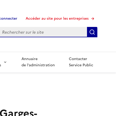
connecter
Accéder au site pour les entreprises
echerche
Recherche
Annuaire
Contacter
s
de l’administration
Service Public
 Garges-