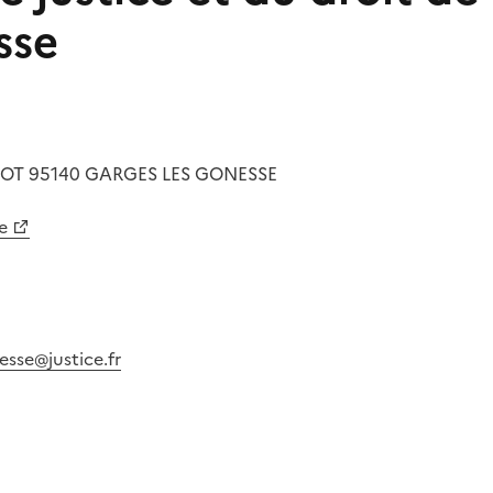
sse
POT
95140
GARGES LES GONESSE
e
esse@justice.fr