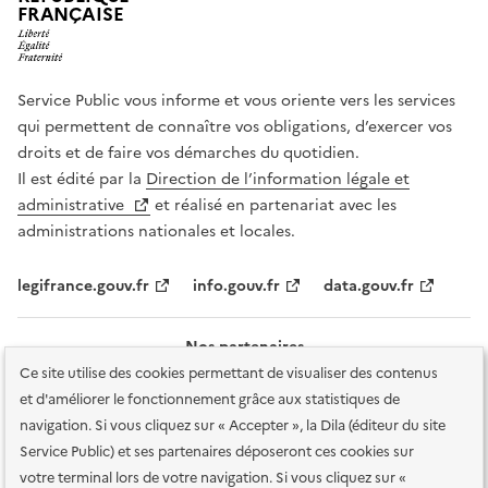
FRANÇAISE
Service Public vous informe et vous oriente vers les services
qui permettent de connaître vos obligations, d’exercer vos
droits et de faire vos démarches du quotidien.
Il est édité par la
Direction de l’information légale et
administrative
et réalisé en partenariat avec les
administrations nationales et locales.
legifrance.gouv.fr
info.gouv.fr
data.gouv.fr
Nos partenaires
Ce site utilise des cookies permettant de visualiser des contenus
et d'améliorer le fonctionnement grâce aux statistiques de
navigation. Si vous cliquez sur « Accepter », la Dila (éditeur du site
Service Public) et ses partenaires déposeront ces cookies sur
votre terminal lors de votre navigation. Si vous cliquez sur «
Plan du site
Accessibilité : totalement conforme
Accessibilité des