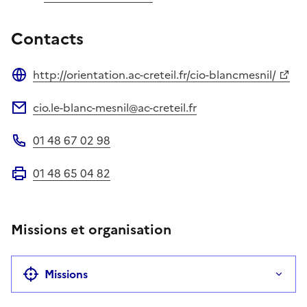
Contacts
http://orientation.ac-creteil.fr/cio-blancmesnil/
Site web
cio.le-blanc-mesnil@ac-creteil.fr
Adresse électronique
01 48 67 02 98
Téléphone
01 48 65 04 82
Fax
Missions et organisation
Missions