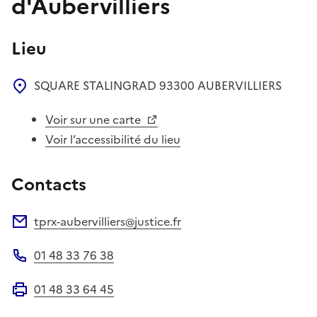
d'Aubervilliers
Lieu
SQUARE STALINGRAD
93300
AUBERVILLIERS
Voir sur une carte
Voir l’accessibilité du lieu
Contacts
tprx-aubervilliers@justice.fr
Adresse électronique
01 48 33 76 38
Téléphone
01 48 33 64 45
Fax