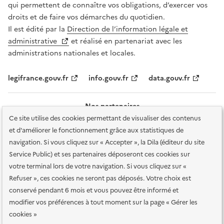
qui permettent de connaître vos obligations, d’exercer vos
droits et de faire vos démarches du quotidien.
Il est édité par la
Direction de l’information légale et
administrative
et réalisé en partenariat avec les
administrations nationales et locales.
legifrance.gouv.fr
info.gouv.fr
data.gouv.fr
Nos partenaires
Ce site utilise des cookies permettant de visualiser des contenus
et d'améliorer le fonctionnement grâce aux statistiques de
navigation. Si vous cliquez sur « Accepter », la Dila (éditeur du site
Service Public) et ses partenaires déposeront ces cookies sur
votre terminal lors de votre navigation. Si vous cliquez sur «
Plan du site
Accessibilité : totalement conforme
Accessibilité des
Refuser », ces cookies ne seront pas déposés. Votre choix est
services en ligne
Mentions légales
Données personnelles et sécurité
conservé pendant 6 mois et vous pouvez être informé et
modifier vos préférences à tout moment sur la page « Gérer les
Conditions générales d'utilisation
Gestion des cookies
cookies »