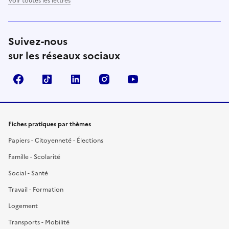
Voir toutes les lettres
Suivez-nous
sur les réseaux sociaux
Facebook
TikTok
LinkedIn
Instagram
YouTube
Fiches pratiques par thèmes
Papiers - Citoyenneté - Élections
Famille - Scolarité
Social - Santé
Travail - Formation
Logement
Transports - Mobilité