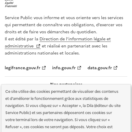
Service Public vous informe et vous oriente vers les services
qui permettent de connaître vos obligations, d’exercer vos
droits et de faire vos démarches du quotidien.
Il est édité par la
Direction de l’information légale et
administrative
et réalisé en partenariat avec les
administrations nationales et locales.
legifrance.gouv.fr
info.gouv.fr
data.gouv.fr
Nos partenaires
Ce site utilise des cookies permettant de visualiser des contenus
et d'améliorer le fonctionnement grâce aux statistiques de
navigation. Si vous cliquez sur « Accepter », la Dila (éditeur du site
Service Public) et ses partenaires déposeront ces cookies sur
votre terminal lors de votre navigation. Si vous cliquez sur «
Plan du site
Accessibilité : totalement conforme
Accessibilité des
Refuser », ces cookies ne seront pas déposés. Votre choix est