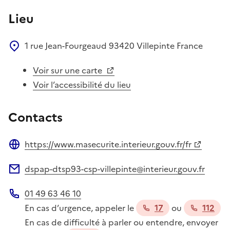
Lieu
1 rue Jean-Fourgeaud
93420
Villepinte
France
Voir sur une carte
Voir l’accessibilité du lieu
Contacts
https://www.masecurite.interieur.gouv.fr/fr
Site web
dspap-dtsp93-csp-villepinte@interieur.gouv.fr
Adresse électronique
01 49 63 46 10
Téléphone
En cas d’urgence, appeler le
17
ou
112
En cas de difficulté à parler ou entendre, envoyer