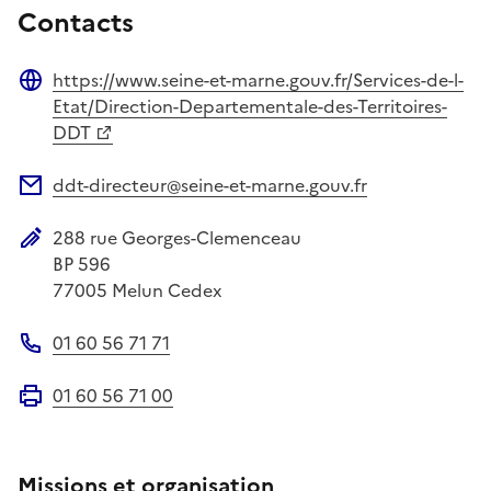
Contacts
https://www.seine-et-marne.gouv.fr/Services-de-l-
Site web
Etat/Direction-Departementale-des-Territoires-
DDT
ddt-directeur@seine-et-marne.gouv.fr
Adresse électronique
288 rue Georges-Clemenceau
Adresse postale
BP 596
77005
Melun Cedex
01 60 56 71 71
Téléphone
01 60 56 71 00
Fax
Missions et organisation