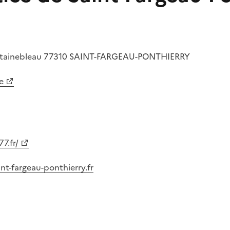
ntainebleau
77310
SAINT-FARGEAU-PONTHIERRY
e
7.fr/
t-fargeau-ponthierry.fr