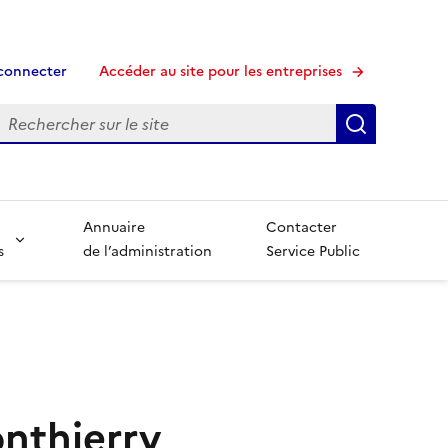
connecter
Accéder au site pour les entreprises
echerche
Recherche
Annuaire
Contacter
s
de l’administration
Service Public
onthierry