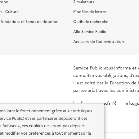
urope
Simulateurs
ts - Culture
Modèles de lettres
, fondations et fonds de dotation
Outils de recherche
Allo Service Public
Annuaire de l'administration
Service Public vous informe et 
connaître vos obligations, d’ex
Il est édité par la
Direction de 
partenariat avec les administra
legifrance.gouv.fr
info.go
'améliorer le fonctionnement grâce aux statistiques
 Service Public) et ses partenaires déposeront ces
 « Refuser », ces cookies ne seront pas déposés.
et modifier vos préférences à tout moment sur la