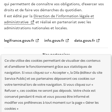
qui permettent de connaître vos obligations, d’exercer vos
droits et de faire vos démarches du quotidien.
Il est édité par la
Direction de l’information légale et
administrative
et réalisé en partenariat avec les
administrations nationales et locales.
legifrance.gouv.fr
info.gouv.fr
data.gouv.fr
Nos partenaires
Ce site utilise des cookies permettant de visualiser des contenus
et d'améliorer le fonctionnement grâce aux statistiques de
navigation. Si vous cliquez sur « Accepter », la Dila (éditeur du site
Service Public) et ses partenaires déposeront ces cookies sur
votre terminal lors de votre navigation. Si vous cliquez sur «
Plan du site
Accessibilité : totalement conforme
Accessibilité des
Refuser », ces cookies ne seront pas déposés. Votre choix est
services en ligne
Mentions légales
Données personnelles et sécurité
conservé pendant 6 mois et vous pouvez être informé et
modifier vos préférences à tout moment sur la page « Gérer les
Conditions générales d'utilisation
Gestion des cookies
cookies »