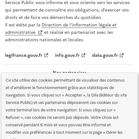
Service Public vous informe et vous oriente vers les services
qui permettent de connaître vos obligations, d’exercer vos
droits et de faire vos démarches du quotidien.
Il est édité par la
Direction de l’information légale et
administrative
et réalisé en partenariat avec les
administrations nationales et locales.
legifrance.gouv.fr
info.gouv.fr
data.gouv.fr
Nos partenaires
Ce site utilise des cookies permettant de visualiser des contenus
et d'améliorer le fonctionnement grâce aux statistiques de
navigation. Si vous cliquez sur « Accepter », la Dila (éditeur du site
Service Public) et ses partenaires déposeront ces cookies sur
votre terminal lors de votre navigation. Si vous cliquez sur «
Plan du site
Accessibilité : totalement conforme
Accessibilité des
Refuser », ces cookies ne seront pas déposés. Votre choix est
services en ligne
Mentions légales
Données personnelles et sécurité
conservé pendant 6 mois et vous pouvez être informé et
modifier vos préférences à tout moment sur la page « Gérer les
Conditions générales d'utilisation
Gestion des cookies