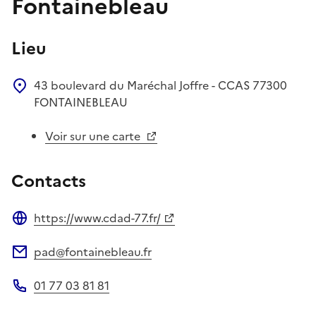
Fontainebleau
Lieu
43 boulevard du Maréchal Joffre - CCAS
77300
FONTAINEBLEAU
Voir sur une carte
Contacts
https://www.cdad-77.fr/
Site web
pad@fontainebleau.fr
Adresse électronique
01 77 03 81 81
Téléphone