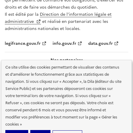
qui permettent de connaître vos obligations, d’exercer vos
droits et de faire vos démarches du quotidien.
Il est édité par la
Direction de l’information légale et
administrative
et réalisé en partenariat avec les
administrations nationales et locales.
legifrance.gouv.fr
info.gouv.fr
data.gouv.fr
Nos partenaires
Ce site utilise des cookies permettant de visualiser des contenus
et d'améliorer le fonctionnement grâce aux statistiques de
navigation. Si vous cliquez sur « Accepter », la Dila (éditeur du site
Service Public) et ses partenaires déposeront ces cookies sur
votre terminal lors de votre navigation. Si vous cliquez sur «
Plan du site
Accessibilité : totalement conforme
Accessibilité des
Refuser », ces cookies ne seront pas déposés. Votre choix est
services en ligne
Mentions légales
Données personnelles et sécurité
conservé pendant 6 mois et vous pouvez être informé et
modifier vos préférences à tout moment sur la page « Gérer les
Conditions générales d'utilisation
Gestion des cookies
cookies »
Sauf mention contraire, tous les contenus de ce site sont sous
licence