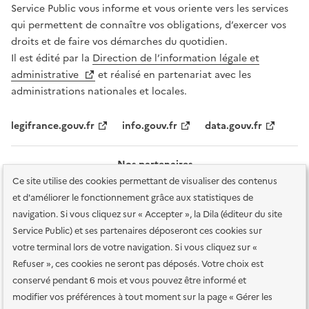
Service Public vous informe et vous oriente vers les services
qui permettent de connaître vos obligations, d’exercer vos
droits et de faire vos démarches du quotidien.
Il est édité par la
Direction de l’information légale et
administrative
et réalisé en partenariat avec les
administrations nationales et locales.
legifrance.gouv.fr
info.gouv.fr
data.gouv.fr
Nos partenaires
Ce site utilise des cookies permettant de visualiser des contenus
et d'améliorer le fonctionnement grâce aux statistiques de
navigation. Si vous cliquez sur « Accepter », la Dila (éditeur du site
Service Public) et ses partenaires déposeront ces cookies sur
votre terminal lors de votre navigation. Si vous cliquez sur «
Plan du site
Accessibilité : totalement conforme
Accessibilité des
Refuser », ces cookies ne seront pas déposés. Votre choix est
services en ligne
Mentions légales
Données personnelles et sécurité
conservé pendant 6 mois et vous pouvez être informé et
modifier vos préférences à tout moment sur la page « Gérer les
Conditions générales d'utilisation
Gestion des cookies