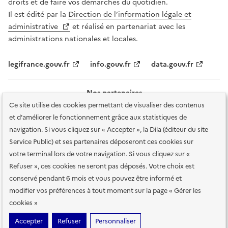
droits et de faire vos démarches du quotidien.
Il est édité par la
Direction de l’information légale et
administrative
et réalisé en partenariat avec les
administrations nationales et locales.
legifrance.gouv.fr
info.gouv.fr
data.gouv.fr
Nos partenaires
Ce site utilise des cookies permettant de visualiser des contenus
et d'améliorer le fonctionnement grâce aux statistiques de
navigation. Si vous cliquez sur « Accepter », la Dila (éditeur du site
Service Public) et ses partenaires déposeront ces cookies sur
votre terminal lors de votre navigation. Si vous cliquez sur «
Plan du site
Accessibilité : totalement conforme
Accessibilité des
Refuser », ces cookies ne seront pas déposés. Votre choix est
services en ligne
Mentions légales
Données personnelles et sécurité
conservé pendant 6 mois et vous pouvez être informé et
modifier vos préférences à tout moment sur la page « Gérer les
Conditions générales d'utilisation
Gestion des cookies
cookies »
Sauf mention contraire, tous les contenus de ce site sont sous
licence
Accepter
Refuser
Personnaliser
etalab-2.0