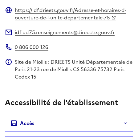
https://idf.drieets.gouv.fr/Adresse-et-horaires-d-
Site web
ouverture-de-l-unite-departementale-75
idf-ud75.renseignements@direccte.gouv.fr
Adresse électronique
0 806 000 126
Téléphone
Site de Miollis : DRIEETS Unité Départementale de
Information complémentaire
Paris 21-23 rue de Miollis CS 56336 75732 Paris
Cedex 15
Accessibilité de l'établissement
Accès