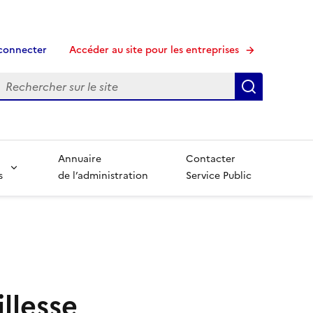
connecter
Accéder au site pour les entreprises
echerche
Recherche
Annuaire
Contacter
s
de l’administration
Service Public
llesse