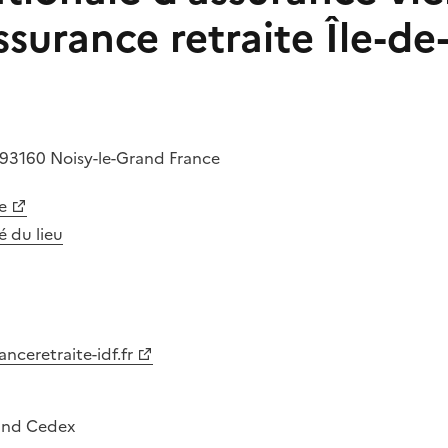
surance retraite Île-de
93160
Noisy-le-Grand
France
e
té du lieu
nceretraite-idf.fr
and Cedex