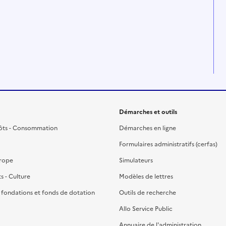
Démarches et outils
ôts - Consommation
Démarches en ligne
Formulaires administratifs (cerfas)
urope
Simulateurs
ts - Culture
Modèles de lettres
, fondations et fonds de dotation
Outils de recherche
Allo Service Public
Annuaire de l'administration