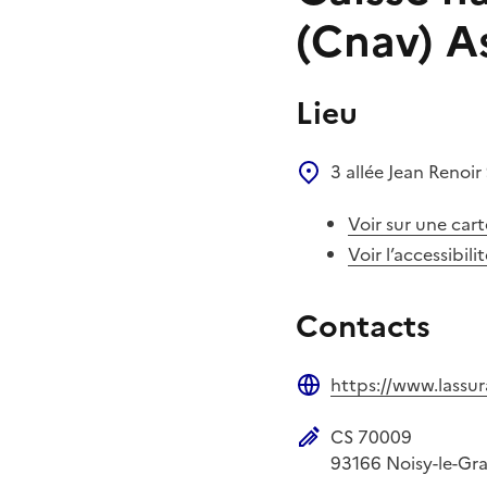
(Cnav) As
Lieu
3 allée Jean Renoir
Voir sur une cart
Voir l’accessibili
Contacts
https://www.lassura
Site web
CS 70009
Adresse postale
93166
Noisy-le-Gr