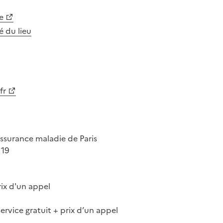
e
té du lieu
fr
assurance maladie de Paris
 19
rix d'un appel
Service gratuit + prix d’un appel