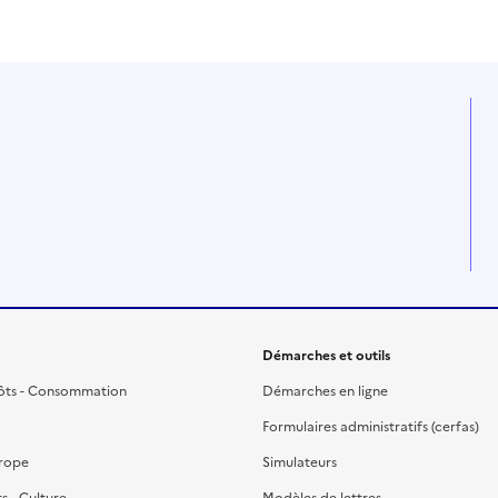
Démarches et outils
ôts - Consommation
Démarches en ligne
Formulaires administratifs (cerfas)
urope
Simulateurs
ts - Culture
Modèles de lettres