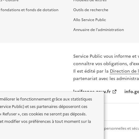
, fondations et fonds de dotation
Outils de recherche
Allo Service Public
Annuaire de l'administration
Service Public vous informe et 
connaître vos obligations, d’ex
Il est édité par la
Direction de 
partenariat avec les administra
legifrance.gouv.fr
info.go
'améliorer le fonctionnement grâce aux statistiques
 Service Public) et ses partenaires déposeront ces
 « Refuser », ces cookies ne seront pas déposés.
et modifier vos préférences à tout moment sur la
lité des services en ligne
Mentions légales
Données personnelles et sécu