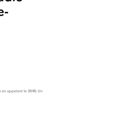
e-
 en appelant le 3646. Un