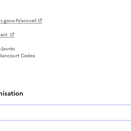
.gouv.fr/accueil
tact
-Jaurès
llancourt Cedex
nisation