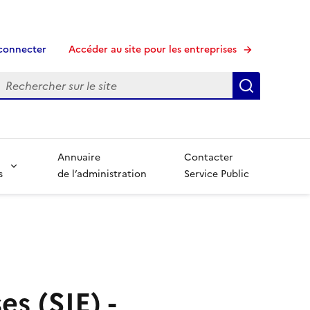
connecter
Accéder au site pour les entreprises
echerche
Recherche
Annuaire
Contacter
s
de l’administration
Service Public
s (SIE) -