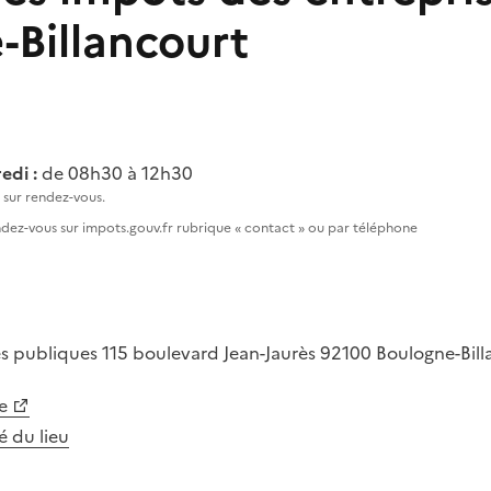
-Billancourt
edi :
de 08h30 à 12h30
sur rendez-vous.
ez-vous sur impots.gouv.fr rubrique « contact » ou par téléphone
es publiques
115 boulevard Jean-Jaurès
92100
Boulogne-Bil
e
té du lieu