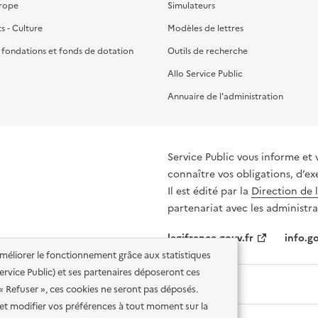
urope
Simulateurs
ts - Culture
Modèles de lettres
, fondations et fonds de dotation
Outils de recherche
Allo Service Public
Annuaire de l'administration
Service Public vous informe et 
connaître vos obligations, d’ex
Il est édité par la
Direction de 
partenariat avec les administra
legifrance.gouv.fr
info.go
'améliorer le fonctionnement grâce aux statistiques
 Service Public) et ses partenaires déposeront ces
 « Refuser », ces cookies ne seront pas déposés.
et modifier vos préférences à tout moment sur la