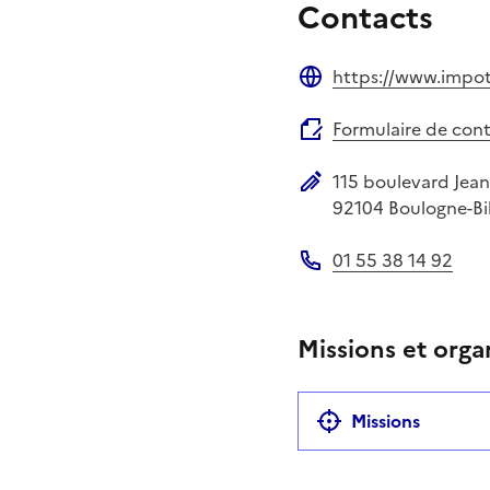
Contacts
https://www.impots
Site web
Formulaire de con
115 boulevard Jean
Adresse postale
92104
Boulogne-Bi
01 55 38 14 92
Téléphone
Missions et orga
Missions