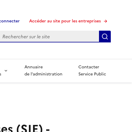
connecter
Accéder au site pour les entreprises
echerche
Recherche
Annuaire
Contacter
s
de l’administration
Service Public
s (SIE) -