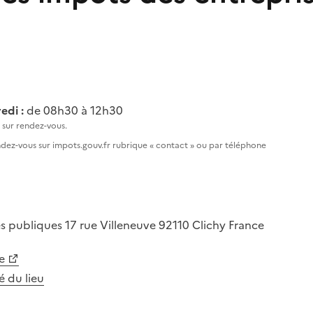
edi :
de 08h30 à 12h30
sur rendez-vous.
ez-vous sur impots.gouv.fr rubrique « contact » ou par téléphone
es publiques
17 rue Villeneuve
92110
Clichy
France
e
té du lieu