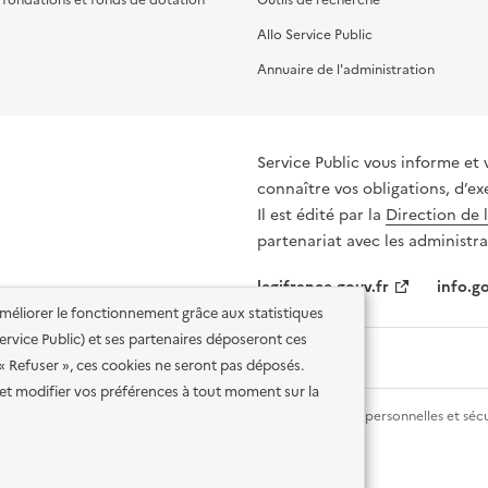
Allo Service Public
Annuaire de l'administration
Service Public vous informe et 
connaître vos obligations, d’ex
Il est édité par la
Direction de 
partenariat avec les administra
legifrance.gouv.fr
info.go
'améliorer le fonctionnement grâce aux statistiques
 Service Public) et ses partenaires déposeront ces
 « Refuser », ces cookies ne seront pas déposés.
et modifier vos préférences à tout moment sur la
lité des services en ligne
Mentions légales
Données personnelles et sécu