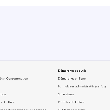
Démarches et outils
ôts - Consommation
Démarches en ligne
Formulaires administratifs (cerfas)
urope
Simulateurs
ts - Culture
Modèles de lettres
, fondations et fonds de dotation
Outils de recherche