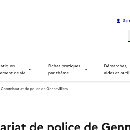
Se 
R
ratiques
Fiches pratiques
Démarches,
ement de vie
par thème
aides et outil
Commissariat de police de Gennevilliers
riat de police de Genne