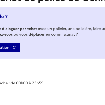
de ?
e
dialoguer par tchat
avec un policier, une policière, faire 
ez-vous
ou vous
déplacer
en commissariat ?
uation
che :
de 00h00 à 23h59