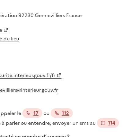
bération
92230
Gennevilliers
France
e
té du lieu
ite.interieur.gouv.fr/fr
illiers@interieur.gouv.fr
appeler le
17
ou
112
té à parler ou entendre, envoyer un sms au
114
ontacté un numéro d’urgence ?