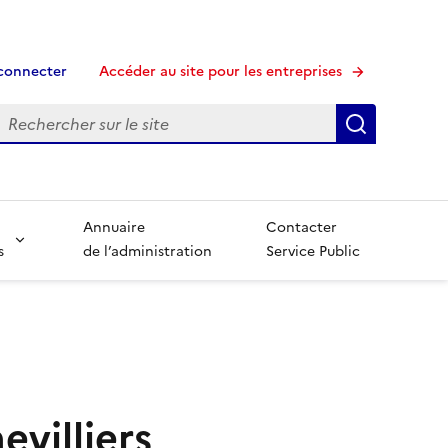
connecter
Accéder au site pour les entreprises
echerche
Recherche
Annuaire
Contacter
s
de l’administration
Service Public
villiers