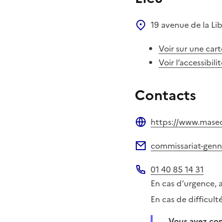
19 avenue de la Li
Voir sur une cart
Voir l’accessibili
Contacts
https://www.masecur
Site web
commissariat-gennev
Adresse électronique
01 40 85 14 31
Téléphone
En cas d’urgence, 
En cas de difficul
Vous avez c