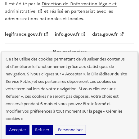
Il est édité par la
Direction de l’information légale et
administrative
et réalisé en partenariat avec les
administrations nationales et locales.
legifrance.gouv.fr
info.gouv.fr
data.gouv.fr
Nos partenaires
Ce site utilise des cookies permettant de visualiser des contenus
et d'améliorer le fonctionnement grâce aux statistiques de
navigation. Si vous cliquez sur « Accepter », la Dila (éditeur du site
Service Public) et ses partenaires déposeront ces cookies sur
votre terminal lors de votre navigation. Si vous cliquez sur «
Plan du site
Accessibilité : totalement conforme
Accessibilité des
Refuser », ces cookies ne seront pas déposés. Votre choix est
services en ligne
Mentions légales
Données personnelles et sécurité
conservé pendant 6 mois et vous pouvez être informé et
modifier vos préférences à tout moment sur la page « Gérer les
Conditions générales d'utilisation
Gestion des cookies
cookies »
Sauf mention contraire, tous les contenus de ce site sont sous
licence
Accepter
Refuser
Personnaliser
etalab-2.0