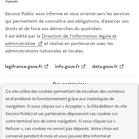
Service Public vous informe et vous oriente vers les services
qui permettent de connaître vos obligations, d’exercer vos
droits et de faire vos démarches du quotidien.
Il est édité par la
Direction de l’information légale et
administrative
et réalisé en partenariat avec les
administrations nationales et locales.
legifrance.gouv.fr
info.gouv.fr
data.gouv.fr
Nos partenaires
Ce site utilise des cookies permettant de visualiser des contenus
et d'améliorer le fonctionnement grâce aux statistiques de
navigation. Si vous cliquez sur « Accepter », la Dila (éditeur du site
Service Public) et ses partenaires déposeront ces cookies sur
votre terminal lors de votre navigation. Si vous cliquez sur «
Plan du site
Accessibilité : totalement conforme
Accessibilité des
Refuser », ces cookies ne seront pas déposés. Votre choix est
services en ligne
Mentions légales
Données personnelles et sécurité
conservé pendant 6 mois et vous pouvez être informé et