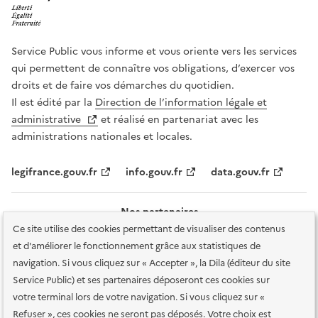
Service Public vous informe et vous oriente vers les services
qui permettent de connaître vos obligations, d’exercer vos
droits et de faire vos démarches du quotidien.
Il est édité par la
Direction de l’information légale et
administrative
et réalisé en partenariat avec les
administrations nationales et locales.
legifrance.gouv.fr
info.gouv.fr
data.gouv.fr
Nos partenaires
Ce site utilise des cookies permettant de visualiser des contenus
et d'améliorer le fonctionnement grâce aux statistiques de
navigation. Si vous cliquez sur « Accepter », la Dila (éditeur du site
Service Public) et ses partenaires déposeront ces cookies sur
votre terminal lors de votre navigation. Si vous cliquez sur «
Plan du site
Accessibilité : totalement conforme
Accessibilité des
Refuser », ces cookies ne seront pas déposés. Votre choix est