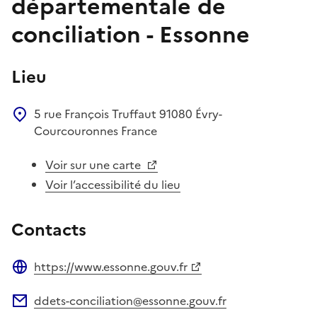
départementale de
conciliation - Essonne
Lieu
5 rue François Truffaut
91080
Évry-
Courcouronnes
France
Voir sur une carte
Voir l’accessibilité du lieu
Contacts
https://www.essonne.gouv.fr
Site web
ddets-conciliation@essonne.gouv.fr
Adresse électronique