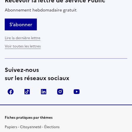
Recevoir la lettre de Service Public
Abonnement hebdomadaire gratuit
S’abonner
Lire la dernière lettre
Voir toutes les lettres
Suivez-nous
sur les réseaux sociaux
Facebook
TikTok
LinkedIn
Instagram
YouTube
Fiches pratiques par thèmes
Papiers - Citoyenneté - Élections