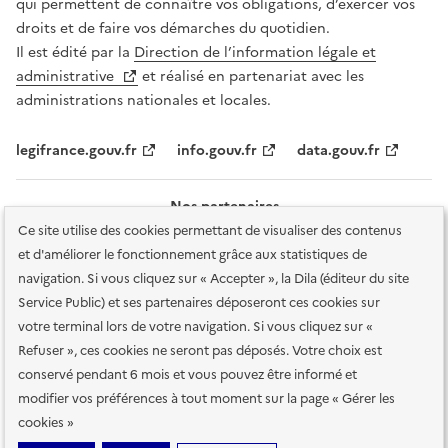
qui permettent de connaître vos obligations, d’exercer vos
droits et de faire vos démarches du quotidien.
Il est édité par la
Direction de l’information légale et
administrative
et réalisé en partenariat avec les
administrations nationales et locales.
legifrance.gouv.fr
info.gouv.fr
data.gouv.fr
Nos partenaires
Ce site utilise des cookies permettant de visualiser des contenus
et d'améliorer le fonctionnement grâce aux statistiques de
navigation. Si vous cliquez sur « Accepter », la Dila (éditeur du site
Service Public) et ses partenaires déposeront ces cookies sur
votre terminal lors de votre navigation. Si vous cliquez sur «
Plan du site
Accessibilité : totalement conforme
Accessibilité des
Refuser », ces cookies ne seront pas déposés. Votre choix est
services en ligne
Mentions légales
Données personnelles et sécurité
conservé pendant 6 mois et vous pouvez être informé et
modifier vos préférences à tout moment sur la page « Gérer les
Conditions générales d'utilisation
Gestion des cookies
cookies »