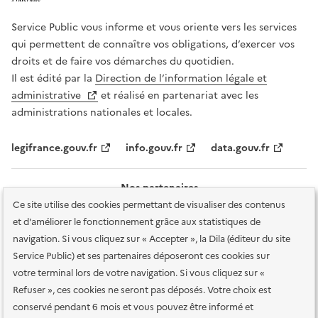
Service Public vous informe et vous oriente vers les services
qui permettent de connaître vos obligations, d’exercer vos
droits et de faire vos démarches du quotidien.
Il est édité par la
Direction de l’information légale et
administrative
et réalisé en partenariat avec les
administrations nationales et locales.
legifrance.gouv.fr
info.gouv.fr
data.gouv.fr
Nos partenaires
Ce site utilise des cookies permettant de visualiser des contenus
et d'améliorer le fonctionnement grâce aux statistiques de
navigation. Si vous cliquez sur « Accepter », la Dila (éditeur du site
Service Public) et ses partenaires déposeront ces cookies sur
votre terminal lors de votre navigation. Si vous cliquez sur «
Plan du site
Accessibilité : totalement conforme
Accessibilité des
Refuser », ces cookies ne seront pas déposés. Votre choix est
services en ligne
Mentions légales
Données personnelles et sécurité
conservé pendant 6 mois et vous pouvez être informé et