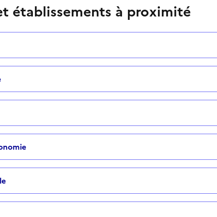
t établissements à proximité
e
tonomie
le