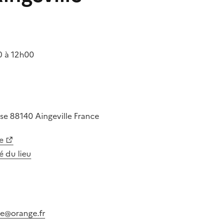
 à 12h00
ise
88140
Aingeville
France
e
té du lieu
e@orange.fr