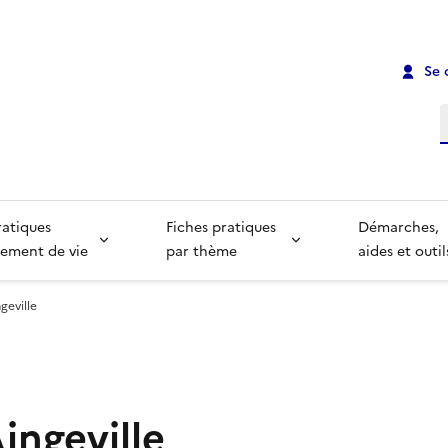
Se 
R
ratiques
Fiches pratiques
Démarches,
ement de vie
par thème
aides et outil
geville
Aingeville