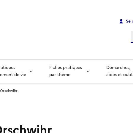
Se 
R
ratiques
Fiches pratiques
Démarches,
ement de vie
par thème
aides et outil
- Orschwihr
Orschwihr