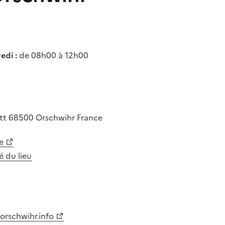
edi :
de 08h00 à 12h00
att
68500
Orschwihr
France
e
té du lieu
orschwihr.info