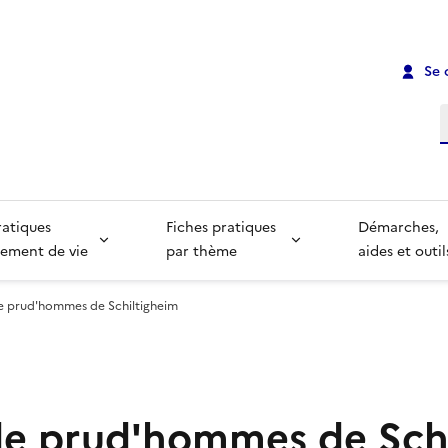
Se 
R
ratiques
Fiches pratiques
Démarches,
ement de vie
par thème
aides et outil
e prud'hommes de Schiltigheim
de prud'hommes de Sch