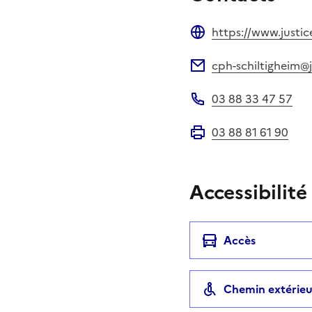
https://www.justic
Site web
cph-schiltigheim@j
Adresse électronique
03 88 33 47 57
Téléphone
03 88 81 61 90
Fax
Accessibilité
Accès
Chemin extérieu