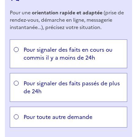
Pour une
orientation rapide et adaptée
(prise de
rendez-vous, démarche en ligne, messagerie
instantanée...), précisez votre situation.
Répondez aux questions successives et les réponses 
Vous avez choisi
Choisissez votre cas
Pour signaler des faits en cours ou
commis il y a moins de 24h
Pour signaler des faits passés de plus
de 24h
Pour toute autre demande