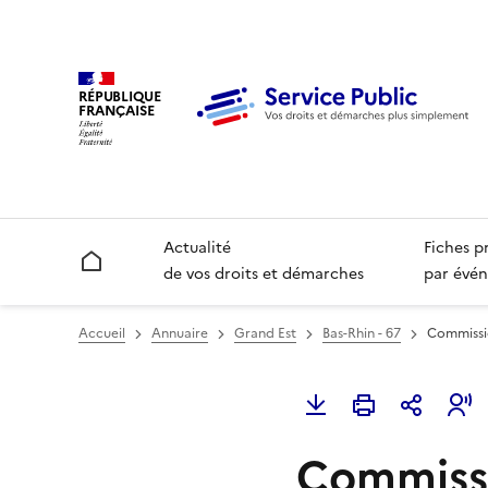
RÉPUBLIQUE
FRANÇAISE
Actualité
Fiches p
Accueil
de vos droits et démarches
par évén
Accueil
Annuaire
Grand Est
Bas-Rhin - 67
Commissio
Commiss