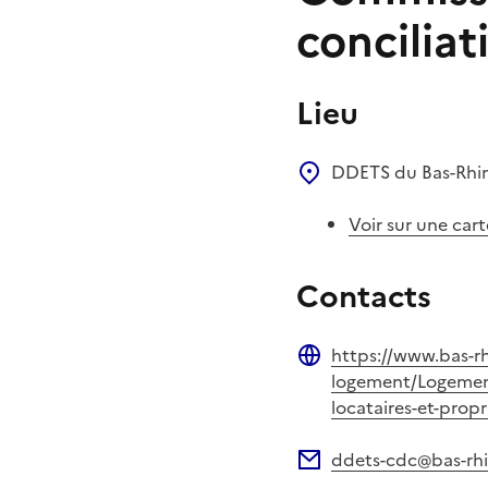
conciliat
Lieu
DDETS du Bas-Rhi
Voir sur une cart
Contacts
https://www.bas-rh
Site web
logement/Logement
locataires-et-propr
ddets-cdc@bas-rhi
Adresse électronique