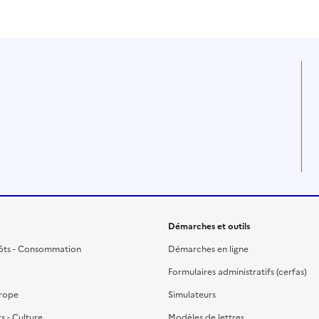
Démarches et outils
ôts - Consommation
Démarches en ligne
Formulaires administratifs (cerfas)
urope
Simulateurs
ts - Culture
Modèles de lettres