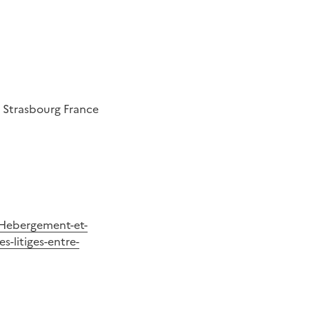
0
Strasbourg
France
e/Hebergement-et-
litiges-entre-