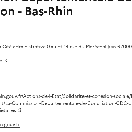
ion - Bas-Rhin
n
Cité administrative Gaujot
14 rue du Maréchal Juin
6700
e
in.gouv.fr/Actions-de-l-Etat/Solidarite-et-cohesion-social
/La-Commission-Departementale-de-Conciliation-CDC-des-
ietaires
n.gouv.fr