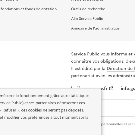
, fondations et fonds de dotation
Outils de recherche
Allo Service Public
Annuaire de l'administration
Service Public vous informe et 
connaître vos obligations, d’ex
Il est édité par la
Direction de 
partenariat avec les administra
legifrance.gouv.fr
info.go
'améliorer le fonctionnement grâce aux statistiques
 Service Public) et ses partenaires déposeront ces
 « Refuser », ces cookies ne seront pas déposés.
et modifier vos préférences à tout moment sur la
lité des services en ligne
Mentions légales
Données personnelles et sécu