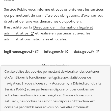
Service Public vous informe et vous oriente vers les services
qui permettent de connaître vos obligations, d’exercer vos
droits et de faire vos démarches du quotidien.
Il est édité par la
Direction de l’information légale et
administrative
et réalisé en partenariat avec les
administrations nationales et locales.
legifrance.gouv.fr
info.gouv.fr
data.gouv.fr
Nos partenaires
Ce site utilise des cookies permettant de visualiser des contenus
et d'améliorer le fonctionnement grâce aux statistiques de
navigation. Si vous cliquez sur « Accepter », la Dila (éditeur du site
Service Public) et ses partenaires déposeront ces cookies sur
votre terminal lors de votre navigation. Si vous cliquez sur «
Plan du site
Accessibilité : totalement conforme
Accessibilité des
Refuser », ces cookies ne seront pas déposés. Votre choix est
services en ligne
Mentions légales
Données personnelles et sécurité
conservé pendant 6 mois et vous pouvez être informé et