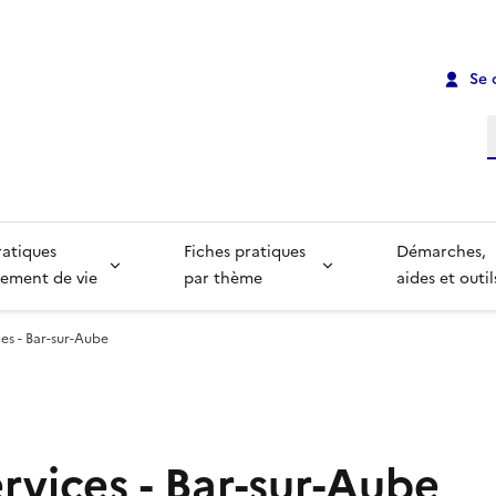
Se 
R
ratiques
Fiches pratiques
Démarches,
ement de vie
par thème
aides et outil
ces - Bar-sur-Aube
rvices - Bar-sur-Aube