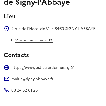
de Signy-l'Abbaye
Lieu
2 rue de l’Hotel de Ville
8460
SIGNY-L'ABBAYE
Voir sur une carte
Contacts
https://www.justice-ardennes.fr/
Site web
mairie@signylabbaye.fr
Adresse électronique
03 24 52 81 25
Téléphone