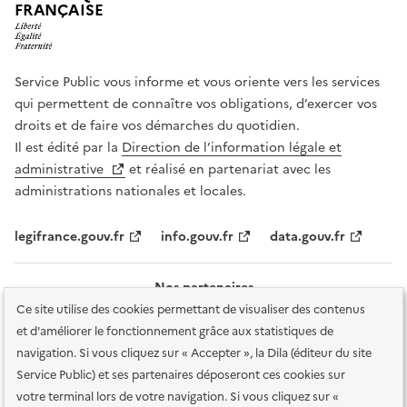
FRANÇAISE
Service Public vous informe et vous oriente vers les services
qui permettent de connaître vos obligations, d’exercer vos
droits et de faire vos démarches du quotidien.
Il est édité par la
Direction de l’information légale et
administrative
et réalisé en partenariat avec les
administrations nationales et locales.
legifrance.gouv.fr
info.gouv.fr
data.gouv.fr
Nos partenaires
Ce site utilise des cookies permettant de visualiser des contenus
et d'améliorer le fonctionnement grâce aux statistiques de
navigation. Si vous cliquez sur « Accepter », la Dila (éditeur du site
Service Public) et ses partenaires déposeront ces cookies sur
votre terminal lors de votre navigation. Si vous cliquez sur «
Plan du site
Accessibilité : totalement conforme
Accessibilité des