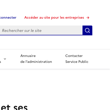
connecter
Accéder au site pour les entreprises
echerche
Recherche
Annuaire
Contacter
s
de l’administration
Service Public
et ses