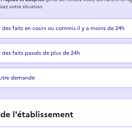
isez votre situation.
ons successives et les réponses s’afficheront automatiq
r des faits en cours ou commis il y a moins de 24h
r des faits passés de plus de 24h
autre demande
 de l'établissement