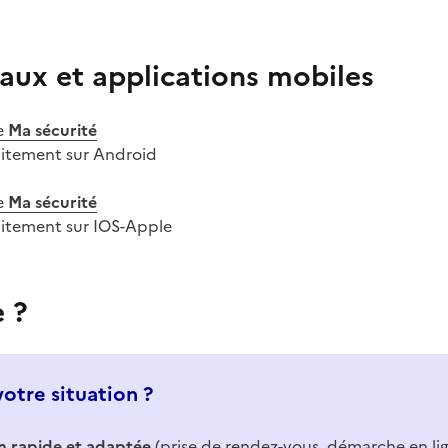
aux et applications mobiles
e
Ma sécurité
uitement sur Android
e
Ma sécurité
uitement sur IOS-Apple
e ?
votre situation ?
n rapide et adaptée
(prise de rendez-vous, démarche en li