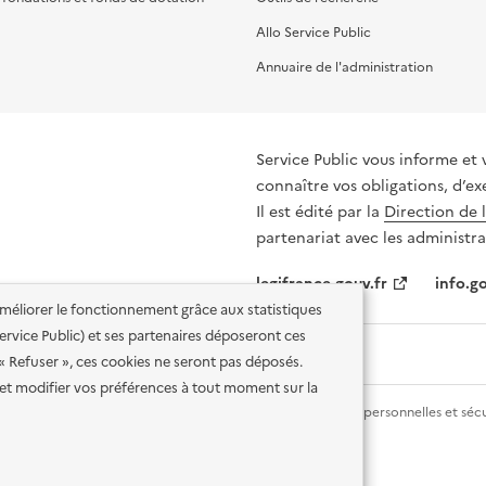
Allo Service Public
Annuaire de l'administration
Service Public vous informe et 
connaître vos obligations, d’ex
Il est édité par la
Direction de 
partenariat avec les administra
legifrance.gouv.fr
info.go
'améliorer le fonctionnement grâce aux statistiques
 Service Public) et ses partenaires déposeront ces
 « Refuser », ces cookies ne seront pas déposés.
et modifier vos préférences à tout moment sur la
lité des services en ligne
Mentions légales
Données personnelles et sécu
ence etalab-2.0