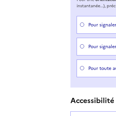
instantanée...), préc
Répondez aux questi
Vous avez choisi
Choisissez votre cas
Pour signale
Pour signale
Pour toute 
Accessibilité