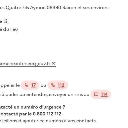
des Quatre Fils Aymon
08390
Bairon et ses environs
e
té du lieu
merie.interieur.gouv.fr
appeler le
17
ou
112
té à parler ou entendre, envoyer un sms au
114
ontacté un numéro d’urgence ?
contacté par le 0 800 112 112
.
seillons d'ajouter ce numéro à vos contacts.