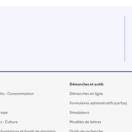
Démarches et outils
ôts - Consommation
Démarches en ligne
Formulaires administratifs (cerfas)
urope
Simulateurs
ts - Culture
Modèles de lettres
, fondations et fonds de dotation
Outils de recherche