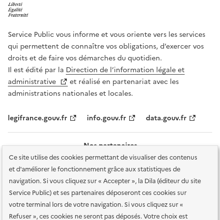
Service Public vous informe et vous oriente vers les services
qui permettent de connaître vos obligations, d’exercer vos
droits et de faire vos démarches du quotidien.
Il est édité par la
Direction de l’information légale et
administrative
et réalisé en partenariat avec les
administrations nationales et locales.
legifrance.gouv.fr
info.gouv.fr
data.gouv.fr
Nos partenaires
Ce site utilise des cookies permettant de visualiser des contenus
et d'améliorer le fonctionnement grâce aux statistiques de
navigation. Si vous cliquez sur « Accepter », la Dila (éditeur du site
Service Public) et ses partenaires déposeront ces cookies sur
votre terminal lors de votre navigation. Si vous cliquez sur «
Plan du site
Accessibilité : totalement conforme
Accessibilité des
Refuser », ces cookies ne seront pas déposés. Votre choix est