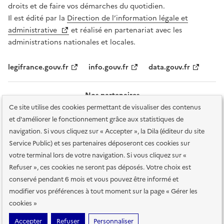
droits et de faire vos démarches du quotidien.
Il est édité par la
Direction de l’information légale et
administrative
et réalisé en partenariat avec les
administrations nationales et locales.
legifrance.gouv.fr
info.gouv.fr
data.gouv.fr
Nos partenaires
Ce site utilise des cookies permettant de visualiser des contenus
et d'améliorer le fonctionnement grâce aux statistiques de
navigation. Si vous cliquez sur « Accepter », la Dila (éditeur du site
Service Public) et ses partenaires déposeront ces cookies sur
votre terminal lors de votre navigation. Si vous cliquez sur «
Plan du site
Accessibilité : totalement conforme
Accessibilité des
Refuser », ces cookies ne seront pas déposés. Votre choix est
services en ligne
Mentions légales
Données personnelles et sécurité
conservé pendant 6 mois et vous pouvez être informé et
modifier vos préférences à tout moment sur la page « Gérer les
Conditions générales d'utilisation
Gestion des cookies
cookies »
Sauf mention contraire, tous les contenus de ce site sont sous
licence
Accepter
Refuser
Personnaliser