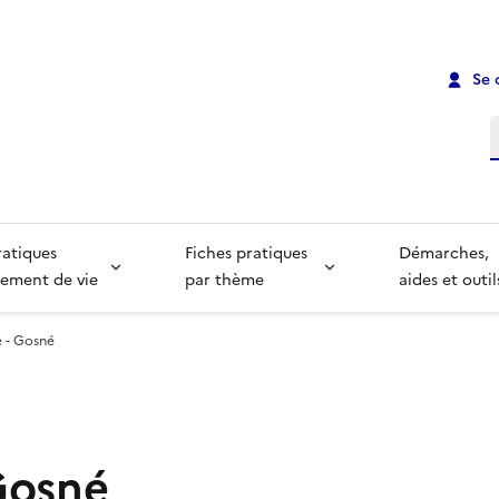
Se 
R
ratiques
Fiches pratiques
Démarches,
ement de vie
par thème
aides et outil
e - Gosné
 Gosné